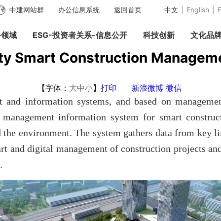
中建网站群
办公信息系统
返回首页
中文
|
English
|
F
务领域
ESG-投资者关系-信息公开
科技创新
文化品
ity Smart Construction Managem
【字体：
大
中
小
】
打印
新浪微博
微信
t and information systems, and based on management 
 management information system for smart construct
 the environment. The system gathers data from key lin
rt and digital management of construction projects and
.