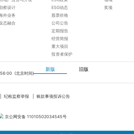
勘察设计
ESG动态
奖项
海外业务
股票价格
业态融合
公司公告
定期报告
经营简报
重大项目
投资者保护
新版
旧版
5:56:00 (北京时间)
9
2026/08/07 15:41:22 (北京时间)
|
纪检监察举报
|
账款事项投诉公告
京公网安备 11010502034545号
0.07
2026/08/07 15:41:09 (北京时间)