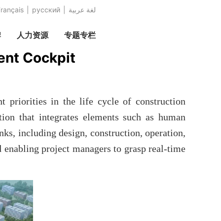
rançais
|
русский
|
عربية‎ لغة
牌
人力资源
专题专栏
ent Cockpit
priorities in the life cycle of construction
ion that integrates elements such as human
ks, including design, construction, operation,
 enabling project managers to grasp real-time