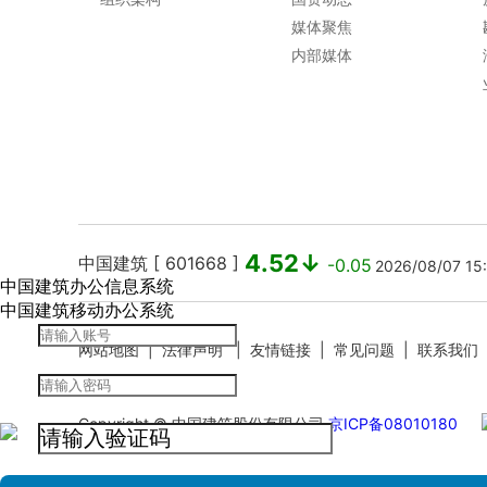
媒体聚焦
内部媒体
4.52↓
中国建筑 [ 601668 ]
-0.05
2026/08/07 1
中国建筑办公信息系统
中国建筑移动办公系统
13.12↓
中国海外发展有限公司 [ 0688.HK ]
-0.0
网站地图
|
法律声明
|
友情链接
|
常见问题
|
联系我们
信访投诉平台
Copyright © 中国建筑股份有限公司
京ICP备08010180
8.36↓
中国建筑国际集团有限公司 [ 03311.hk ]
-