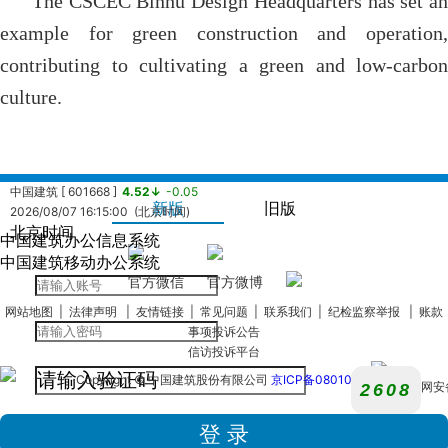
The CSCEC Binhu Design Headquarters has set an
example for green construction and operation,
contributing to cultivating a green and low-carbon
culture.
中国建筑 [ 601668 ]
4.52↓
-0.05
新版
旧版
2026/08/07 16:15:00 (北京时间)
北京时间
中国建筑办公信息系统
中国海外发展有限公司 [ 0688.HK ]
13.14↓
-0.07
中国建筑移动办公系统
2026/08/07 16:08:24 (北京时间)
官方微信
官方微博
中国建筑国际集团有限公司 [ 03311.hk ]
8.38↓
-0.05
网站地图
|
法律声明
|
友情链接
|
常见问题
|
联系我们
|
纪检监察举报
|
账款
2026/08/07 16:08:24 (北京时间)
事项投诉公告
中国海外宏洋集团有限公司 [ 00081.HK ]
2.50↓
-0.01
信访投诉平台
2026/08/07 16:08:24 (北京时间)
中建西部建设股份有限公司 [ 002302.SZ ]
4.86↓
-0.22
Copyright © 中国建筑股份有限公司
京ICP备08010180
京公网安
2026/08/07 16:14:48 (北京时间)
110105020
中国建筑兴业集团有限公司 [ 00830.HK ]
0.66↑
+0.00
号
2026/08/07 16:08:24 (北京时间)